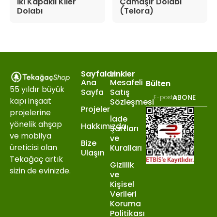
İki Kapaklı Kiler
Çamaşır Dolabı
Dolabı
(Telora)
Sayfalar
Linkler
Ana
Mesafeli
Bülten
55 yıldır büyük
Sayfa
Satış
ABONE
kapı inşaat
Sözleşmesi
Projeler
projelerine
İade
yönelik ahşap
Hakkımızda
Şartları
ve mobilya
ve
Bize
üreticisi olan
Kuralları
Ulaşın
Tekağaç artık
Gizlilik
sizin de evinizde.
ve
Kişisel
Verileri
Koruma
Politikası