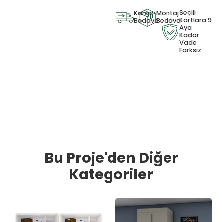
Seçili
Kargo
Montaj
Kartlara 9
Bedava
Bedava
Aya
Kadar
Vade
Farksız
Bu Proje'den Diğer
Kategoriler