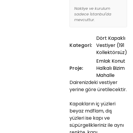
Nakliye ve kurulum
sadece İstanbul'da
mevcuttur.
Dört Kapaklı
Kategori:
Vestiyer (191
Kollektörsüz)
Emlak Konut
Proje:
Halkalı Bizim
Mahalle
Dairenizdeki vestiyer
yerine göre üretilecektir.
Kapakların iç yüzleri
beyaz mdflam, dış
yüzleri ise kapı ve
süpürgelikleriniz ile aynı
renkte, kapı