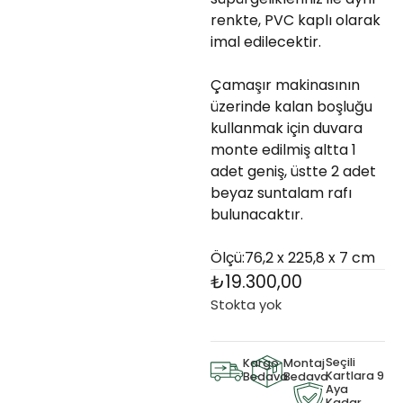
renkte, PVC kaplı olarak
imal edilecektir.
Çamaşır makinasının
üzerinde kalan boşluğu
kullanmak için duvara
monte edilmiş altta 1
adet geniş, üstte 2 adet
beyaz suntalam rafı
bulunacaktır.
Ölçü:76,2 x 225,8 x 7 cm
₺
19.300,00
Stokta yok
Seçili
Kargo
Montaj
Kartlara 9
Bedava
Bedava
Aya
Kadar