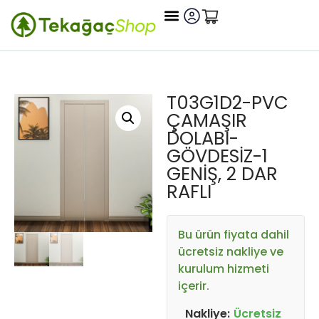
T03G1D2-PVC
ÇAMAŞIR
DOLABI-
GÖVDESIZ-1
GENIŞ, 2 DAR
RAFLI
Bu ürün fiyata dahil
ücretsiz nakliye ve
kurulum hizmeti
içerir.
Nakliye:
Ücretsiz