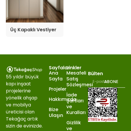
Üç Kapaklı Vestiyer
Sayfalar
Linkler
Ana
Mesafeli
Bülten
55 yıldır büyük
Sayfa
Satış
ABONE
kapı inşaat
Sözleşmesi
Projeler
projelerine
İade
yönelik ahşap
Hakkımızda
Şartları
ve mobilya
ve
Bize
üreticisi olan
Kuralları
Ulaşın
Tekağaç artık
Gizlilik
sizin de evinizde.
ve