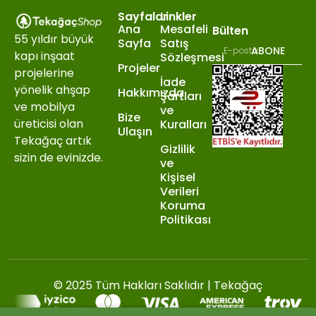
Sayfalar
Linkler
Ana
Mesafeli
Bülten
55 yıldır büyük
Sayfa
Satış
ABONE
kapı inşaat
Sözleşmesi
Projeler
projelerine
İade
yönelik ahşap
Hakkımızda
Şartları
ve mobilya
ve
Bize
üreticisi olan
Kuralları
Ulaşın
Tekağaç artık
Gizlilik
sizin de evinizde.
ve
Kişisel
Verileri
Koruma
Politikası
PCI-DSS Ödeme Güvenliği
© 2025 Tüm Hakları Saklıdır | Tekağaç
7/24 Canlı Destek