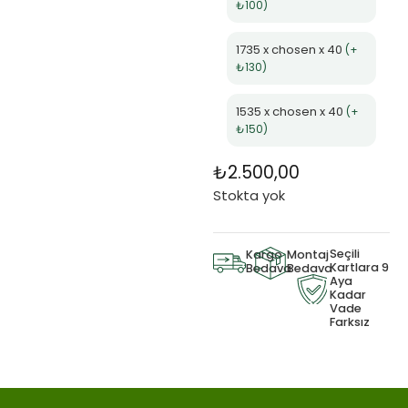
₺100)
1735 x chosen x 40
(+
₺130)
1535 x chosen x 40
(+
₺150)
₺
2.500,00
Stokta yok
Seçili
Kargo
Montaj
Kartlara 9
Bedava
Bedava
Aya
Kadar
Vade
Farksız