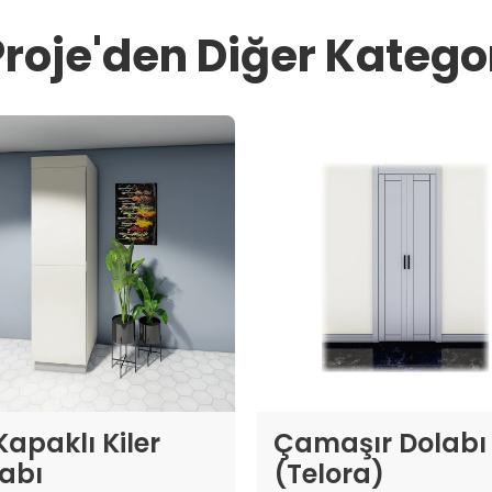
Proje'den Diğer Kategor
 Kapaklı Kiler
Çamaşır Dolabı
abı
(Telora)