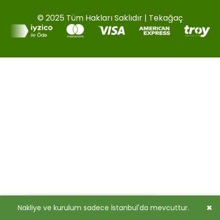
© 2025 Tüm Hakları Saklıdır | Tekağaç
PCI-DSS Ödeme Güvenliği
7/24 Canlı Destek
×
Nakliye ve kurulum sadece İstanbul'da mevcuttur.
Korumalı Alışveriş
iyzico Korumalı Alışveriş