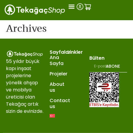
Archives
Sayfalar
Linkler
Ana
Bülten
55 yıldır büyük
Sayfa
ABONE
kapı inşaat
Projeler
projelerine
yönelik ahşap
About
ve mobilya
us
üreticisi olan
Contact
Tekağaç artık
us
sizin de evinizde.